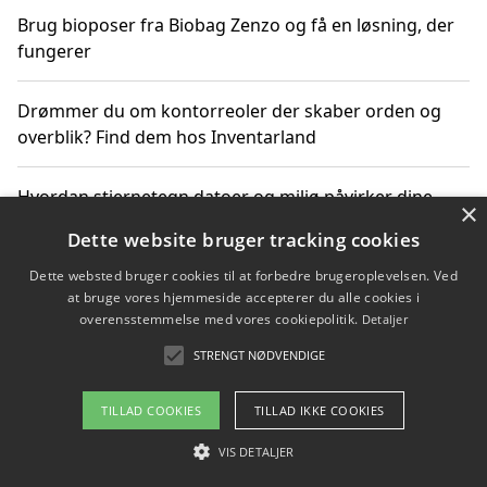
Brug bioposer fra Biobag Zenzo og få en løsning, der
fungerer
Drømmer du om kontorreoler der skaber orden og
overblik? Find dem hos Inventarland
Hvordan stjernetegn datoer og miljø påvirker dine
×
produktvalg
Dette website bruger tracking cookies
Dette websted bruger cookies til at forbedre brugeroplevelsen. Ved
Bæredygtige gadgets til en grønnere hverdag
at bruge vores hjemmeside accepterer du alle cookies i
overensstemmelse med vores cookiepolitik.
Detaljer
STRENGT NØDVENDIGE
Copyright 2026 - Pilanto Aps
TILLAD COOKIES
TILLAD IKKE COOKIES
Om / kontakt
Blog
Betingelser
VIS DETALJER