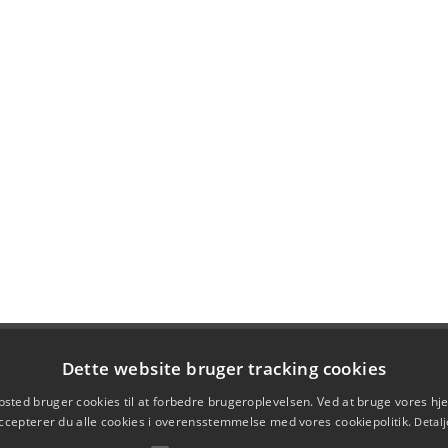
Dette website bruger tracking cookies
sted bruger cookies til at forbedre brugeroplevelsen. Ved at bruge vores 
ccepterer du alle cookies i overensstemmelse med vores cookiepolitik.
Detalj