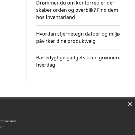
Drømmer du om kontorreoler der
skaber orden og overblik? Find dem
hos Inventarland
Hvordan stjernetegn datoer og miljø
påvirker dine produktvalg
Bæredygtige gadgets til en grønnere
hverdag
×
Om / kontakt
Blog
Betingelser
hjemmeside
er