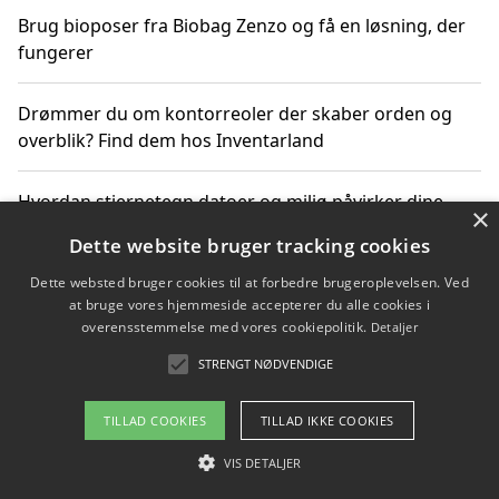
Brug bioposer fra Biobag Zenzo og få en løsning, der
fungerer
Drømmer du om kontorreoler der skaber orden og
overblik? Find dem hos Inventarland
Hvordan stjernetegn datoer og miljø påvirker dine
×
produktvalg
Dette website bruger tracking cookies
Dette websted bruger cookies til at forbedre brugeroplevelsen. Ved
Bæredygtige gadgets til en grønnere hverdag
at bruge vores hjemmeside accepterer du alle cookies i
overensstemmelse med vores cookiepolitik.
Detaljer
STRENGT NØDVENDIGE
Copyright 2026 - Pilanto Aps
TILLAD COOKIES
TILLAD IKKE COOKIES
Om / kontakt
Blog
Betingelser
VIS DETALJER