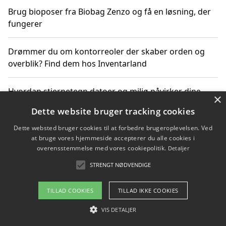
Brug bioposer fra Biobag Zenzo og få en løsning, der
fungerer
Drømmer du om kontorreoler der skaber orden og
overblik? Find dem hos Inventarland
Hvordan stjernetegn datoer og miljø påvirker dine
×
produktvalg
Dette website bruger tracking cookies
Dette websted bruger cookies til at forbedre brugeroplevelsen. Ved
Bæredygtige gadgets til en grønnere hverdag
at bruge vores hjemmeside accepterer du alle cookies i
overensstemmelse med vores cookiepolitik.
Detaljer
STRENGT NØDVENDIGE
Copyright 2026 - Pilanto Aps
TILLAD COOKIES
TILLAD IKKE COOKIES
Om / kontakt
Blog
Betingelser
VIS DETALJER