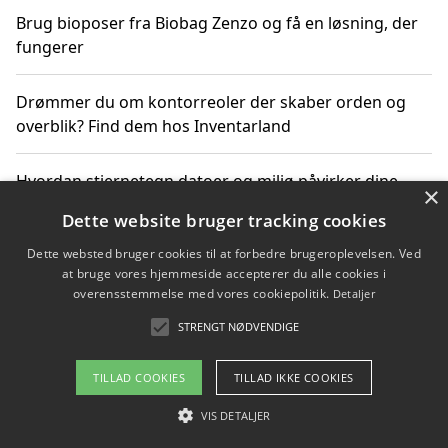
Brug bioposer fra Biobag Zenzo og få en løsning, der
fungerer
Drømmer du om kontorreoler der skaber orden og
overblik? Find dem hos Inventarland
Hvordan stjernetegn datoer og miljø påvirker dine
×
produktvalg
Dette website bruger tracking cookies
Dette websted bruger cookies til at forbedre brugeroplevelsen. Ved
Bæredygtige gadgets til en grønnere hverdag
at bruge vores hjemmeside accepterer du alle cookies i
overensstemmelse med vores cookiepolitik.
Detaljer
STRENGT NØDVENDIGE
Copyright 2026 - Pilanto Aps
TILLAD COOKIES
TILLAD IKKE COOKIES
Om / kontakt
Blog
Betingelser
VIS DETALJER