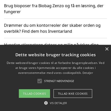
Brug bioposer fra Biobag Zenzo og få en løsning, der
fungerer
Drømmer du om kontorreoler der skaber orden og
overblik? Find dem hos Inventarland
Hvordan stjernetegn datoer og miljø påvirker dine
×
produktvalg
Dette website bruger tracking cookies
Dette websted bruger cookies til at forbedre brugeroplevelsen. Ved
Bæredygtige gadgets til en grønnere hverdag
at bruge vores hjemmeside accepterer du alle cookies i
overensstemmelse med vores cookiepolitik.
Detaljer
STRENGT NØDVENDIGE
Copyright 2026 - Pilanto Aps
TILLAD COOKIES
TILLAD IKKE COOKIES
Om / kontakt
Blog
Betingelser
VIS DETALJER