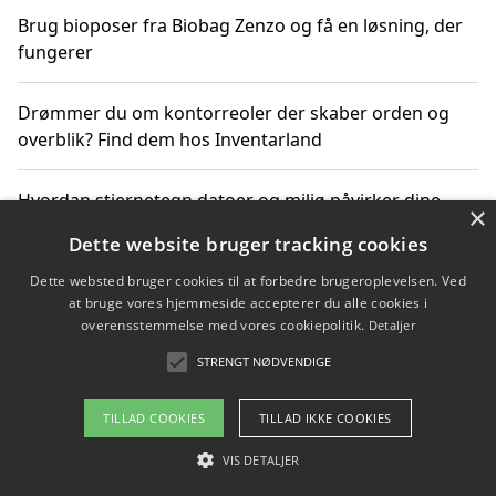
Brug bioposer fra Biobag Zenzo og få en løsning, der
fungerer
Drømmer du om kontorreoler der skaber orden og
overblik? Find dem hos Inventarland
Hvordan stjernetegn datoer og miljø påvirker dine
×
produktvalg
Dette website bruger tracking cookies
Dette websted bruger cookies til at forbedre brugeroplevelsen. Ved
Bæredygtige gadgets til en grønnere hverdag
at bruge vores hjemmeside accepterer du alle cookies i
overensstemmelse med vores cookiepolitik.
Detaljer
STRENGT NØDVENDIGE
Copyright 2026 - Pilanto Aps
TILLAD COOKIES
TILLAD IKKE COOKIES
Om / kontakt
Blog
Betingelser
VIS DETALJER