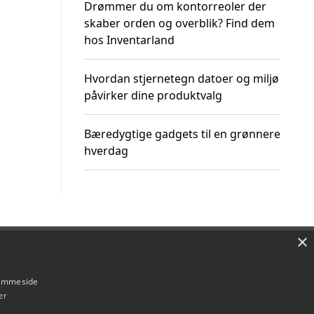
Drømmer du om kontorreoler der
skaber orden og overblik? Find dem
hos Inventarland
Hvordan stjernetegn datoer og miljø
påvirker dine produktvalg
Bæredygtige gadgets til en grønnere
hverdag
×
Om / kontakt
Blog
Betingelser
hjemmeside
er