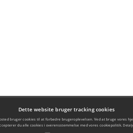
Dette website bruger tracking cookies
sted bruger cookies til at forbedre brugeroplevelsen. Ved at bruge vores 
ccepterer du alle cookies i overensstemmelse med vores cookiepolitik.
Detalj