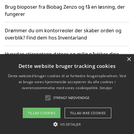
Brug bioposer fra Biobag Zenzo og få en løsning, der
fungerer
Drømmer du om kontorreoler der skaber orden og
overblik? Find dem hos Inventarland
Hvordan stjernetegn datoer og miljø påvirker dine
×
produktvalg
Dette website bruger tracking cookies
Dette websted bruger cookies til at forbedre brugeroplevelsen. Ved
Bæredygtige gadgets til en grønnere hverdag
at bruge vores hjemmeside accepterer du alle cookies i
overensstemmelse med vores cookiepolitik.
Detaljer
STRENGT NØDVENDIGE
Copyright 2026 - Pilanto Aps
TILLAD COOKIES
TILLAD IKKE COOKIES
Om / kontakt
Blog
Betingelser
VIS DETALJER