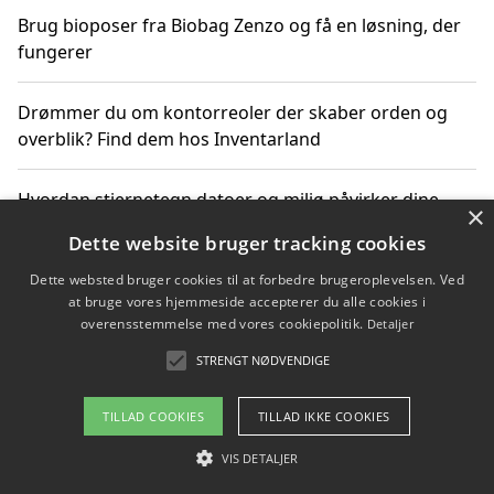
Brug bioposer fra Biobag Zenzo og få en løsning, der
fungerer
Drømmer du om kontorreoler der skaber orden og
overblik? Find dem hos Inventarland
Hvordan stjernetegn datoer og miljø påvirker dine
×
produktvalg
Dette website bruger tracking cookies
Dette websted bruger cookies til at forbedre brugeroplevelsen. Ved
Bæredygtige gadgets til en grønnere hverdag
at bruge vores hjemmeside accepterer du alle cookies i
overensstemmelse med vores cookiepolitik.
Detaljer
STRENGT NØDVENDIGE
Copyright 2026 - Pilanto Aps
TILLAD COOKIES
TILLAD IKKE COOKIES
Om / kontakt
Blog
Betingelser
VIS DETALJER