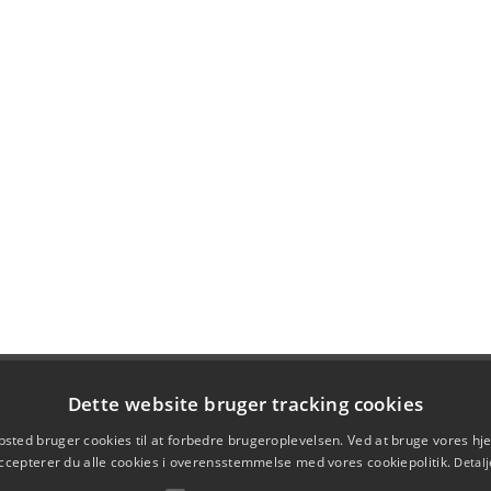
Dette website bruger tracking cookies
sted bruger cookies til at forbedre brugeroplevelsen. Ved at bruge vores 
ccepterer du alle cookies i overensstemmelse med vores cookiepolitik.
Detalj