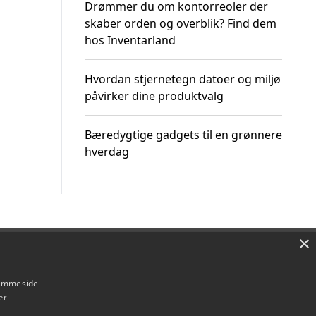
Drømmer du om kontorreoler der
skaber orden og overblik? Find dem
hos Inventarland
Hvordan stjernetegn datoer og miljø
påvirker dine produktvalg
Bæredygtige gadgets til en grønnere
hverdag
×
Om / kontakt
Blog
Betingelser
hjemmeside
er