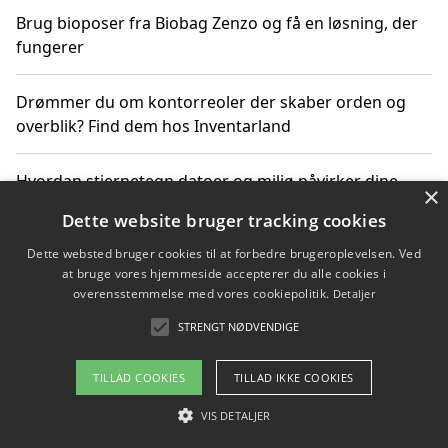
Brug bioposer fra Biobag Zenzo og få en løsning, der
fungerer
Drømmer du om kontorreoler der skaber orden og
overblik? Find dem hos Inventarland
Hvordan stjernetegn datoer og miljø påvirker dine
×
produktvalg
Dette website bruger tracking cookies
Dette websted bruger cookies til at forbedre brugeroplevelsen. Ved
Bæredygtige gadgets til en grønnere hverdag
at bruge vores hjemmeside accepterer du alle cookies i
overensstemmelse med vores cookiepolitik.
Detaljer
STRENGT NØDVENDIGE
Copyright 2026 - Pilanto Aps
TILLAD COOKIES
TILLAD IKKE COOKIES
Om / kontakt
Blog
Betingelser
VIS DETALJER