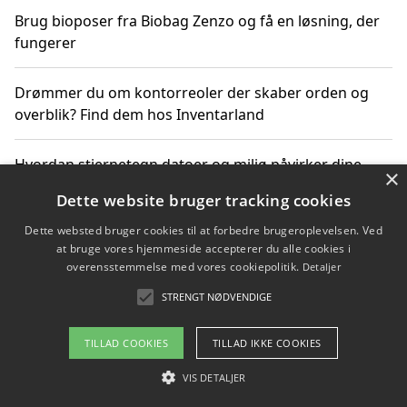
Brug bioposer fra Biobag Zenzo og få en løsning, der
fungerer
Drømmer du om kontorreoler der skaber orden og
overblik? Find dem hos Inventarland
Hvordan stjernetegn datoer og miljø påvirker dine
×
produktvalg
Dette website bruger tracking cookies
Dette websted bruger cookies til at forbedre brugeroplevelsen. Ved
Bæredygtige gadgets til en grønnere hverdag
at bruge vores hjemmeside accepterer du alle cookies i
overensstemmelse med vores cookiepolitik.
Detaljer
STRENGT NØDVENDIGE
Copyright 2026 - Pilanto Aps
TILLAD COOKIES
TILLAD IKKE COOKIES
Om / kontakt
Blog
Betingelser
VIS DETALJER