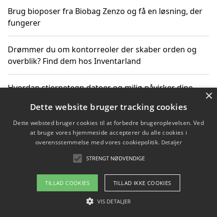
Brug bioposer fra Biobag Zenzo og få en løsning, der
fungerer
Drømmer du om kontorreoler der skaber orden og
overblik? Find dem hos Inventarland
Hvordan stjernetegn datoer og miljø påvirker dine
×
produktvalg
Dette website bruger tracking cookies
Dette websted bruger cookies til at forbedre brugeroplevelsen. Ved
Bæredygtige gadgets til en grønnere hverdag
at bruge vores hjemmeside accepterer du alle cookies i
overensstemmelse med vores cookiepolitik.
Detaljer
STRENGT NØDVENDIGE
Copyright 2026 - Pilanto Aps
TILLAD COOKIES
TILLAD IKKE COOKIES
Om / kontakt
Blog
Betingelser
VIS DETALJER