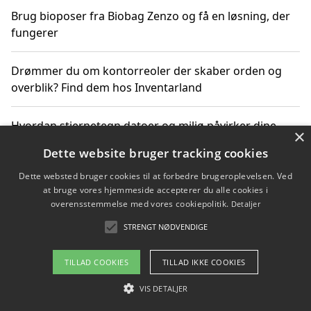
Brug bioposer fra Biobag Zenzo og få en løsning, der
fungerer
Drømmer du om kontorreoler der skaber orden og
overblik? Find dem hos Inventarland
Hvordan stjernetegn datoer og miljø påvirker dine
×
produktvalg
Dette website bruger tracking cookies
Dette websted bruger cookies til at forbedre brugeroplevelsen. Ved
Bæredygtige gadgets til en grønnere hverdag
at bruge vores hjemmeside accepterer du alle cookies i
overensstemmelse med vores cookiepolitik.
Detaljer
STRENGT NØDVENDIGE
Copyright 2026 - Pilanto Aps
TILLAD COOKIES
TILLAD IKKE COOKIES
Om / kontakt
Blog
Betingelser
VIS DETALJER