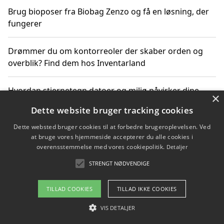
Brug bioposer fra Biobag Zenzo og få en løsning, der
fungerer
Drømmer du om kontorreoler der skaber orden og
overblik? Find dem hos Inventarland
Hvordan stjernetegn datoer og miljø påvirker dine
×
produktvalg
Dette website bruger tracking cookies
Dette websted bruger cookies til at forbedre brugeroplevelsen. Ved
Bæredygtige gadgets til en grønnere hverdag
at bruge vores hjemmeside accepterer du alle cookies i
overensstemmelse med vores cookiepolitik.
Detaljer
STRENGT NØDVENDIGE
Copyright 2026 - Pilanto Aps
TILLAD COOKIES
TILLAD IKKE COOKIES
Om / kontakt
Blog
Betingelser
VIS DETALJER