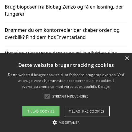
Brug bioposer fra Biobag Zenzo og få en løsning, der
fungerer
Drømmer du om kontorreoler der skaber orden og
overblik? Find dem hos Inventarland
Hvordan stjernetegn datoer og miljø påvirker dine
×
produktvalg
Dette website bruger tracking cookies
Dette websted bruger cookies til at forbedre brugeroplevelsen. Ved
Bæredygtige gadgets til en grønnere hverdag
at bruge vores hjemmeside accepterer du alle cookies i
overensstemmelse med vores cookiepolitik.
Detaljer
STRENGT NØDVENDIGE
Copyright 2026 - Pilanto Aps
TILLAD COOKIES
TILLAD IKKE COOKIES
Om / kontakt
Blog
Betingelser
VIS DETALJER