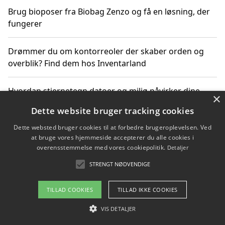
Brug bioposer fra Biobag Zenzo og få en løsning, der
fungerer
Drømmer du om kontorreoler der skaber orden og
overblik? Find dem hos Inventarland
Hvordan stjernetegn datoer og miljø påvirker dine
×
produktvalg
Dette website bruger tracking cookies
Dette websted bruger cookies til at forbedre brugeroplevelsen. Ved
Bæredygtige gadgets til en grønnere hverdag
at bruge vores hjemmeside accepterer du alle cookies i
overensstemmelse med vores cookiepolitik.
Detaljer
STRENGT NØDVENDIGE
Copyright 2026 - Pilanto Aps
TILLAD COOKIES
TILLAD IKKE COOKIES
Om / kontakt
Blog
Betingelser
VIS DETALJER