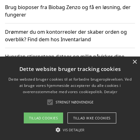
Brug bioposer fra Biobag Zenzo og få en løsning, der
fungerer
Drømmer du om kontorreoler der skaber orden og
overblik? Find dem hos Inventarland
Hvordan stjernetegn datoer og miljø påvirker dine
×
produktvalg
Dette website bruger tracking cookies
Dette websted bruger cookies til at forbedre brugeroplevelsen. Ved
Bæredygtige gadgets til en grønnere hverdag
at bruge vores hjemmeside accepterer du alle cookies i
overensstemmelse med vores cookiepolitik.
Detaljer
STRENGT NØDVENDIGE
Copyright 2026 - Pilanto Aps
TILLAD COOKIES
TILLAD IKKE COOKIES
Om / kontakt
Blog
Betingelser
VIS DETALJER