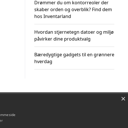
Drømmer du om kontorreoler der
skaber orden og overblik? Find dem
hos Inventarland
Hvordan stjernetegn datoer og miljø
påvirker dine produktvalg
Bæredygtige gadgets til en grønnere
hverdag
×
Om / kontakt
Blog
Betingelser
hjemmeside
er