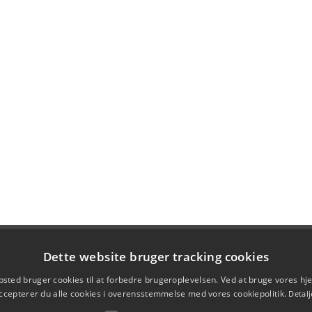
Dette website bruger tracking cookies
sted bruger cookies til at forbedre brugeroplevelsen. Ved at bruge vores 
ccepterer du alle cookies i overensstemmelse med vores cookiepolitik.
Detalj