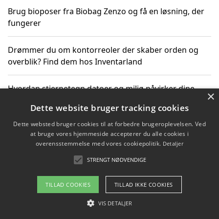
Brug bioposer fra Biobag Zenzo og få en løsning, der
fungerer
Drømmer du om kontorreoler der skaber orden og
overblik? Find dem hos Inventarland
Hvordan stjernetegn datoer og miljø påvirker dine
×
produktvalg
Dette website bruger tracking cookies
Dette websted bruger cookies til at forbedre brugeroplevelsen. Ved
Bæredygtige gadgets til en grønnere hverdag
at bruge vores hjemmeside accepterer du alle cookies i
overensstemmelse med vores cookiepolitik.
Detaljer
STRENGT NØDVENDIGE
Copyright 2026 - Pilanto Aps
TILLAD COOKIES
TILLAD IKKE COOKIES
Om / kontakt
Blog
Betingelser
VIS DETALJER