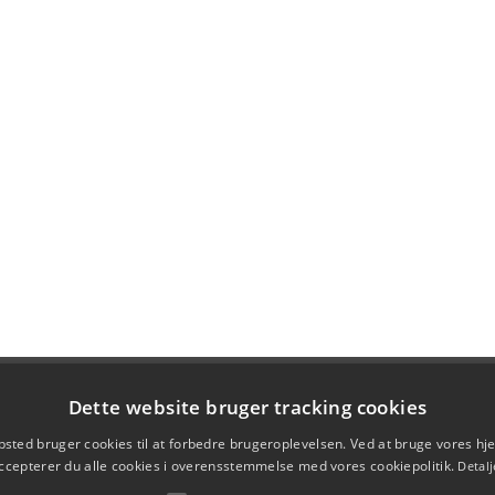
Dette website bruger tracking cookies
sted bruger cookies til at forbedre brugeroplevelsen. Ved at bruge vores 
ccepterer du alle cookies i overensstemmelse med vores cookiepolitik.
Detalj