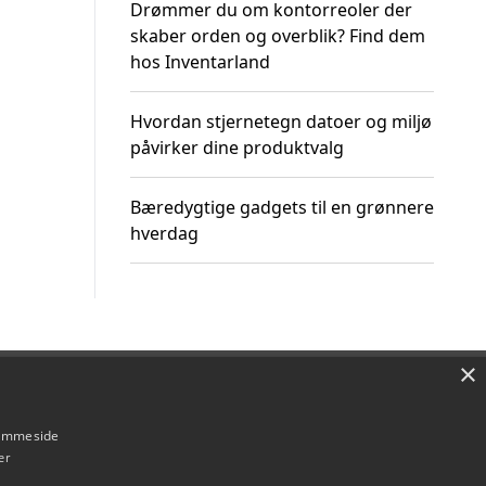
Drømmer du om kontorreoler der
skaber orden og overblik? Find dem
hos Inventarland
Hvordan stjernetegn datoer og miljø
påvirker dine produktvalg
Bæredygtige gadgets til en grønnere
hverdag
×
Om / kontakt
Blog
Betingelser
hjemmeside
er