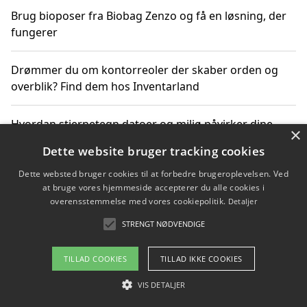
Brug bioposer fra Biobag Zenzo og få en løsning, der
fungerer
Drømmer du om kontorreoler der skaber orden og
overblik? Find dem hos Inventarland
Hvordan stjernetegn datoer og miljø påvirker dine
×
produktvalg
Dette website bruger tracking cookies
Dette websted bruger cookies til at forbedre brugeroplevelsen. Ved
Bæredygtige gadgets til en grønnere hverdag
at bruge vores hjemmeside accepterer du alle cookies i
overensstemmelse med vores cookiepolitik.
Detaljer
STRENGT NØDVENDIGE
Copyright 2026 - Pilanto Aps
TILLAD COOKIES
TILLAD IKKE COOKIES
Om / kontakt
Blog
Betingelser
VIS DETALJER