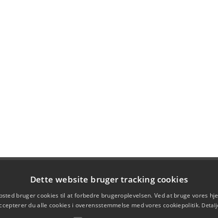
Dette website bruger tracking cookies
sted bruger cookies til at forbedre brugeroplevelsen. Ved at bruge vores 
ccepterer du alle cookies i overensstemmelse med vores cookiepolitik.
Detalj