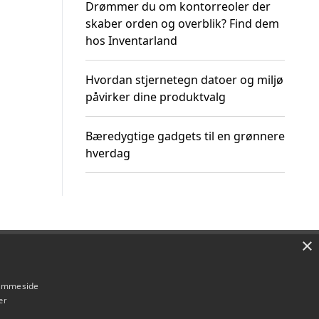
Drømmer du om kontorreoler der
skaber orden og overblik? Find dem
hos Inventarland
Hvordan stjernetegn datoer og miljø
påvirker dine produktvalg
Bæredygtige gadgets til en grønnere
hverdag
×
Om / kontakt
Blog
Betingelser
hjemmeside
er