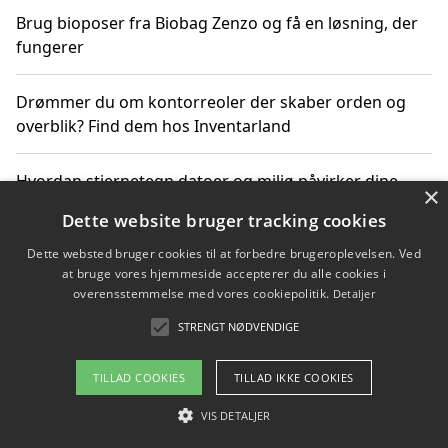
Brug bioposer fra Biobag Zenzo og få en løsning, der
fungerer
Drømmer du om kontorreoler der skaber orden og
overblik? Find dem hos Inventarland
Hvordan stjernetegn datoer og miljø påvirker dine
×
produktvalg
Dette website bruger tracking cookies
Dette websted bruger cookies til at forbedre brugeroplevelsen. Ved
Bæredygtige gadgets til en grønnere hverdag
at bruge vores hjemmeside accepterer du alle cookies i
overensstemmelse med vores cookiepolitik.
Detaljer
STRENGT NØDVENDIGE
Copyright 2026 - Pilanto Aps
TILLAD COOKIES
TILLAD IKKE COOKIES
Om / kontakt
Blog
Betingelser
VIS DETALJER