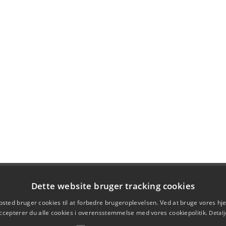
Dette website bruger tracking cookies
sted bruger cookies til at forbedre brugeroplevelsen. Ved at bruge vores 
ccepterer du alle cookies i overensstemmelse med vores cookiepolitik.
Detalj