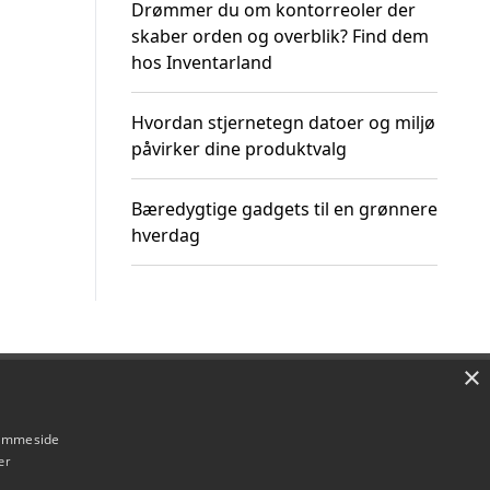
Drømmer du om kontorreoler der
skaber orden og overblik? Find dem
hos Inventarland
Hvordan stjernetegn datoer og miljø
påvirker dine produktvalg
Bæredygtige gadgets til en grønnere
hverdag
×
Om / kontakt
Blog
Betingelser
hjemmeside
er