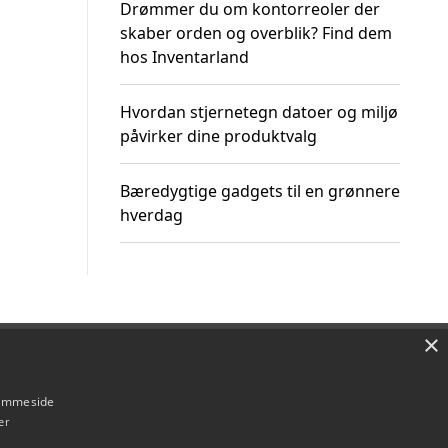
Drømmer du om kontorreoler der
skaber orden og overblik? Find dem
hos Inventarland
Hvordan stjernetegn datoer og miljø
påvirker dine produktvalg
Bæredygtige gadgets til en grønnere
hverdag
×
Om / kontakt
Blog
Betingelser
hjemmeside
er