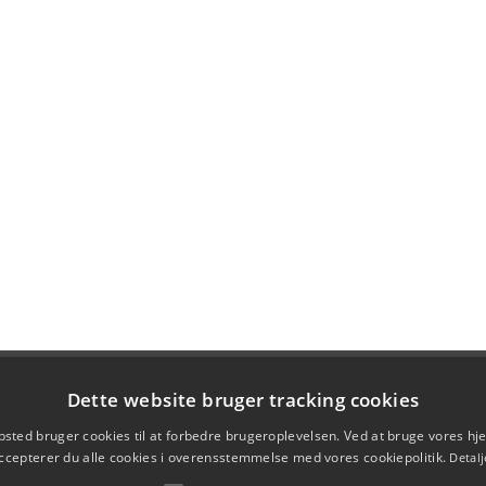
Dette website bruger tracking cookies
sted bruger cookies til at forbedre brugeroplevelsen. Ved at bruge vores 
ccepterer du alle cookies i overensstemmelse med vores cookiepolitik.
Detalj