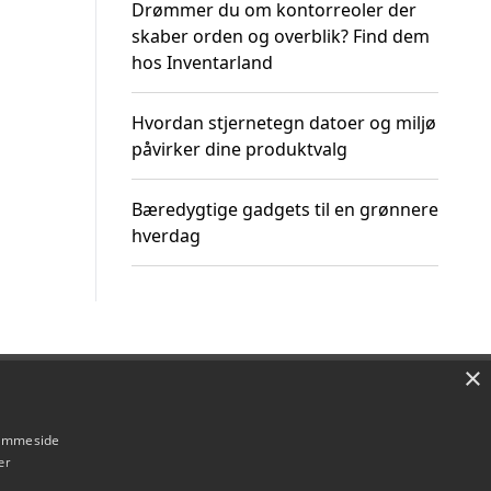
Drømmer du om kontorreoler der
skaber orden og overblik? Find dem
hos Inventarland
Hvordan stjernetegn datoer og miljø
påvirker dine produktvalg
Bæredygtige gadgets til en grønnere
hverdag
×
Om / kontakt
Blog
Betingelser
hjemmeside
er