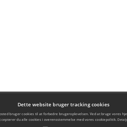
Dette website bruger tracking cookies
sted bruger cookies til at forbedre brugeroplevelsen. Ved at bruge vores 
ccepterer du alle cookies i overensstemmelse med vores cookiepolitik.
Detalj