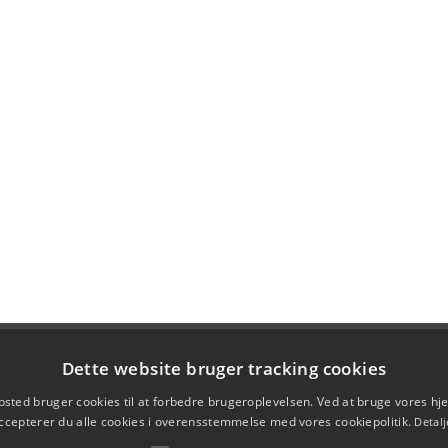
Dette website bruger tracking cookies
sted bruger cookies til at forbedre brugeroplevelsen. Ved at bruge vores 
ccepterer du alle cookies i overensstemmelse med vores cookiepolitik.
Detalj