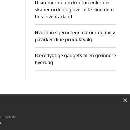
Drømmer du om kontorreoler der
skaber orden og overblik? Find dem
hos Inventarland
Hvordan stjernetegn datoer og miljø
påvirker dine produktvalg
Bæredygtige gadgets til en grønnere
hverdag
×
Om / kontakt
Blog
Betingelser
hjemmeside
er