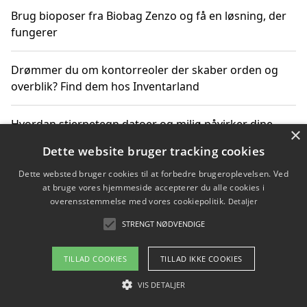
Brug bioposer fra Biobag Zenzo og få en løsning, der
fungerer
Drømmer du om kontorreoler der skaber orden og
overblik? Find dem hos Inventarland
Hvordan stjernetegn datoer og miljø påvirker dine
×
produktvalg
Dette website bruger tracking cookies
Dette websted bruger cookies til at forbedre brugeroplevelsen. Ved
Bæredygtige gadgets til en grønnere hverdag
at bruge vores hjemmeside accepterer du alle cookies i
overensstemmelse med vores cookiepolitik.
Detaljer
STRENGT NØDVENDIGE
Copyright 2026 - Pilanto Aps
TILLAD COOKIES
TILLAD IKKE COOKIES
Om / kontakt
Blog
Betingelser
VIS DETALJER