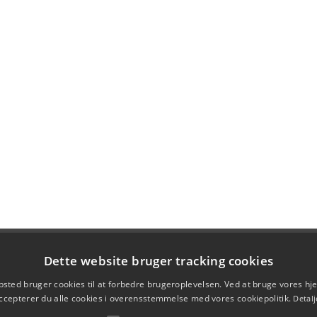
Dette website bruger tracking cookies
sted bruger cookies til at forbedre brugeroplevelsen. Ved at bruge vores 
ccepterer du alle cookies i overensstemmelse med vores cookiepolitik.
Detalj