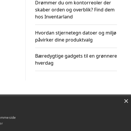
Drømmer du om kontorreoler der
skaber orden og overblik? Find dem
hos Inventarland
Hvordan stjernetegn datoer og miljø
påvirker dine produktvalg
Bæredygtige gadgets til en grønnere
hverdag
×
Om / kontakt
Blog
Betingelser
hjemmeside
er