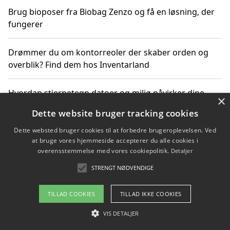
Brug bioposer fra Biobag Zenzo og få en løsning, der
fungerer
Drømmer du om kontorreoler der skaber orden og
overblik? Find dem hos Inventarland
Hvordan stjernetegn datoer og miljø påvirker dine
×
produktvalg
Dette website bruger tracking cookies
Dette websted bruger cookies til at forbedre brugeroplevelsen. Ved
Bæredygtige gadgets til en grønnere hverdag
at bruge vores hjemmeside accepterer du alle cookies i
overensstemmelse med vores cookiepolitik.
Detaljer
STRENGT NØDVENDIGE
Copyright 2026 - Pilanto Aps
TILLAD COOKIES
TILLAD IKKE COOKIES
Om / kontakt
Blog
Betingelser
VIS DETALJER