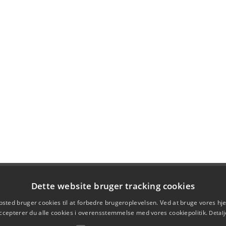
Dette website bruger tracking cookies
sted bruger cookies til at forbedre brugeroplevelsen. Ved at bruge vores 
ccepterer du alle cookies i overensstemmelse med vores cookiepolitik.
Detalj