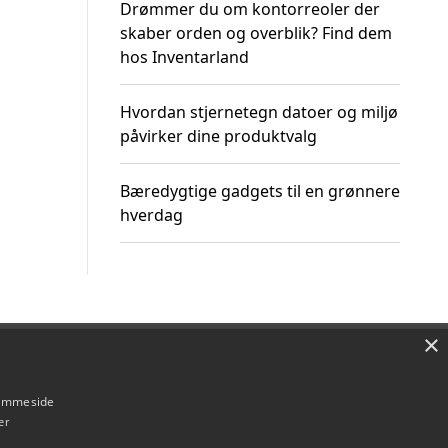
Drømmer du om kontorreoler der
skaber orden og overblik? Find dem
hos Inventarland
Hvordan stjernetegn datoer og miljø
påvirker dine produktvalg
Bæredygtige gadgets til en grønnere
hverdag
×
Om / kontakt
Blog
Betingelser
hjemmeside
er