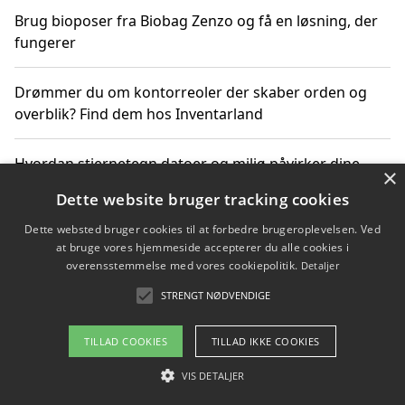
Brug bioposer fra Biobag Zenzo og få en løsning, der
fungerer
Drømmer du om kontorreoler der skaber orden og
overblik? Find dem hos Inventarland
Hvordan stjernetegn datoer og miljø påvirker dine
×
produktvalg
Dette website bruger tracking cookies
Dette websted bruger cookies til at forbedre brugeroplevelsen. Ved
Bæredygtige gadgets til en grønnere hverdag
at bruge vores hjemmeside accepterer du alle cookies i
overensstemmelse med vores cookiepolitik.
Detaljer
STRENGT NØDVENDIGE
Copyright 2026 - Pilanto Aps
TILLAD COOKIES
TILLAD IKKE COOKIES
Om / kontakt
Blog
Betingelser
VIS DETALJER