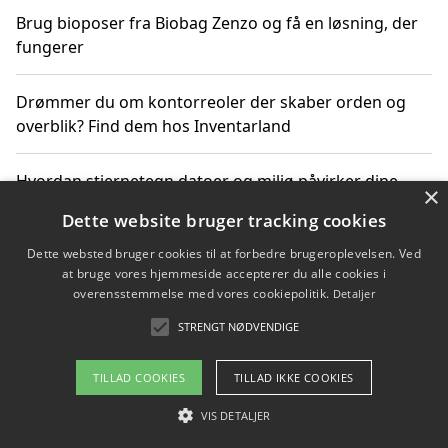
Brug bioposer fra Biobag Zenzo og få en løsning, der
fungerer
Drømmer du om kontorreoler der skaber orden og
overblik? Find dem hos Inventarland
Hvordan stjernetegn datoer og miljø påvirker dine
×
produktvalg
Dette website bruger tracking cookies
Dette websted bruger cookies til at forbedre brugeroplevelsen. Ved
Bæredygtige gadgets til en grønnere hverdag
at bruge vores hjemmeside accepterer du alle cookies i
overensstemmelse med vores cookiepolitik.
Detaljer
STRENGT NØDVENDIGE
Copyright 2026 - Pilanto Aps
TILLAD COOKIES
TILLAD IKKE COOKIES
Om / kontakt
Blog
Betingelser
VIS DETALJER