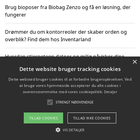
Brug bioposer fra Biobag Zenzo og få en løsning, der
fungerer
Drømmer du om kontorreoler der skaber orden og
overblik? Find dem hos Inventarland
Hvordan stjernetegn datoer og miljø påvirker dine
×
produktvalg
Dette website bruger tracking cookies
Dette websted bruger cookies til at forbedre brugeroplevelsen. Ved
Bæredygtige gadgets til en grønnere hverdag
at bruge vores hjemmeside accepterer du alle cookies i
overensstemmelse med vores cookiepolitik.
Detaljer
STRENGT NØDVENDIGE
Copyright 2026 - Pilanto Aps
TILLAD COOKIES
TILLAD IKKE COOKIES
Om / kontakt
Blog
Betingelser
VIS DETALJER