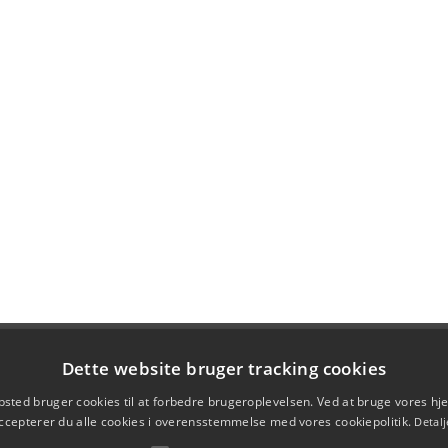
Dette website bruger tracking cookies
sted bruger cookies til at forbedre brugeroplevelsen. Ved at bruge vores 
ccepterer du alle cookies i overensstemmelse med vores cookiepolitik.
Detalj