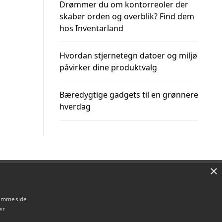
Drømmer du om kontorreoler der
skaber orden og overblik? Find dem
hos Inventarland
Hvordan stjernetegn datoer og miljø
påvirker dine produktvalg
Bæredygtige gadgets til en grønnere
hverdag
×
Om / kontakt
Blog
Betingelser
hjemmeside
er