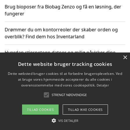
Brug bioposer fra Biobag Zenzo og få en løsning, der
fungerer
Drømmer du om kontorreoler der skaber orden og
overblik? Find dem hos Inventarland
Hvordan stjernetegn datoer og miljø påvirker dine
×
produktvalg
Dette website bruger tracking cookies
Dette websted bruger cookies til at forbedre brugeroplevelsen. Ved
Bæredygtige gadgets til en grønnere hverdag
at bruge vores hjemmeside accepterer du alle cookies i
overensstemmelse med vores cookiepolitik.
Detaljer
STRENGT NØDVENDIGE
Copyright 2026 - Pilanto Aps
TILLAD COOKIES
TILLAD IKKE COOKIES
Om / kontakt
Blog
Betingelser
VIS DETALJER