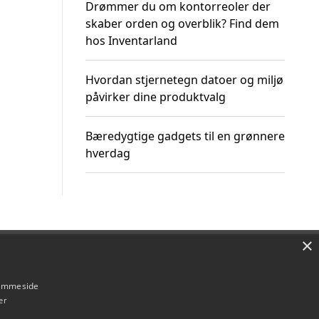
Drømmer du om kontorreoler der
skaber orden og overblik? Find dem
hos Inventarland
Hvordan stjernetegn datoer og miljø
påvirker dine produktvalg
Bæredygtige gadgets til en grønnere
hverdag
×
Om / kontakt
Blog
Betingelser
hjemmeside
er