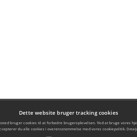
Dette website bruger tracking cookies
sted bruger cookies til at forbedre brugeroplevelsen. Ved at bruge vores 
ccepterer du alle cookies i overensstemmelse med vores cookiepolitik.
Detalj