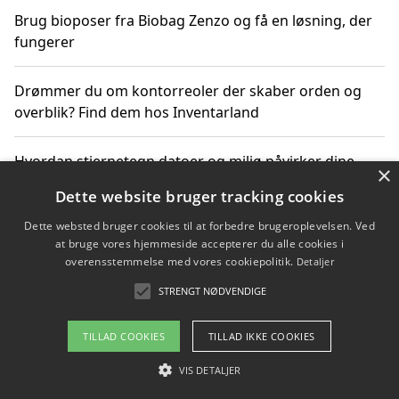
Brug bioposer fra Biobag Zenzo og få en løsning, der
fungerer
Drømmer du om kontorreoler der skaber orden og
overblik? Find dem hos Inventarland
Hvordan stjernetegn datoer og miljø påvirker dine
×
produktvalg
Dette website bruger tracking cookies
Dette websted bruger cookies til at forbedre brugeroplevelsen. Ved
Bæredygtige gadgets til en grønnere hverdag
at bruge vores hjemmeside accepterer du alle cookies i
overensstemmelse med vores cookiepolitik.
Detaljer
STRENGT NØDVENDIGE
Copyright 2026 - Pilanto Aps
TILLAD COOKIES
TILLAD IKKE COOKIES
Om / kontakt
Blog
Betingelser
VIS DETALJER