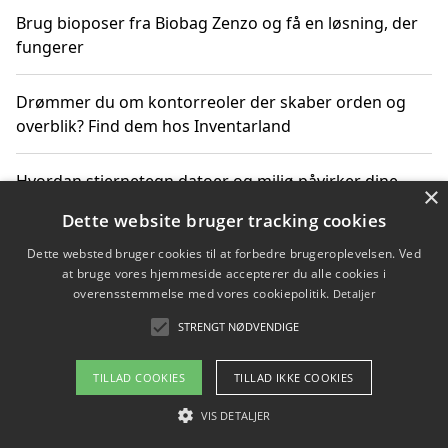
Brug bioposer fra Biobag Zenzo og få en løsning, der
fungerer
Drømmer du om kontorreoler der skaber orden og
overblik? Find dem hos Inventarland
Hvordan stjernetegn datoer og miljø påvirker dine
×
produktvalg
Dette website bruger tracking cookies
Dette websted bruger cookies til at forbedre brugeroplevelsen. Ved
Bæredygtige gadgets til en grønnere hverdag
at bruge vores hjemmeside accepterer du alle cookies i
overensstemmelse med vores cookiepolitik.
Detaljer
STRENGT NØDVENDIGE
Copyright 2026 - Pilanto Aps
TILLAD COOKIES
TILLAD IKKE COOKIES
Om / kontakt
Blog
Betingelser
VIS DETALJER