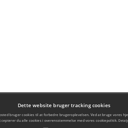
Dette website bruger tracking cookies
sted bruger cookies til at forbedre brugeroplevelsen. Ved at bruge vores 
ccepterer du alle cookies i overensstemmelse med vores cookiepolitik.
Detalj