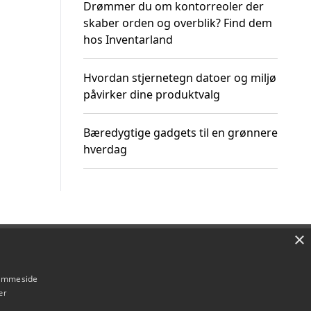
Drømmer du om kontorreoler der
skaber orden og overblik? Find dem
hos Inventarland
Hvordan stjernetegn datoer og miljø
påvirker dine produktvalg
Bæredygtige gadgets til en grønnere
hverdag
×
Om / kontakt
Blog
Betingelser
hjemmeside
er