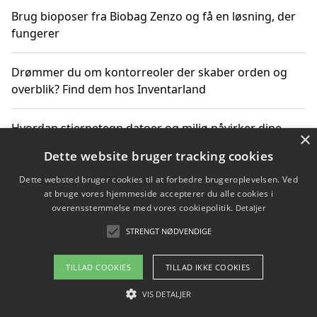
Brug bioposer fra Biobag Zenzo og få en løsning, der
fungerer
Drømmer du om kontorreoler der skaber orden og
overblik? Find dem hos Inventarland
Hvordan stjernetegn datoer og miljø påvirker dine
×
produktvalg
Dette website bruger tracking cookies
Dette websted bruger cookies til at forbedre brugeroplevelsen. Ved
Bæredygtige gadgets til en grønnere hverdag
at bruge vores hjemmeside accepterer du alle cookies i
overensstemmelse med vores cookiepolitik.
Detaljer
STRENGT NØDVENDIGE
Copyright 2026 - Pilanto Aps
TILLAD COOKIES
TILLAD IKKE COOKIES
Om / kontakt
Blog
Betingelser
VIS DETALJER