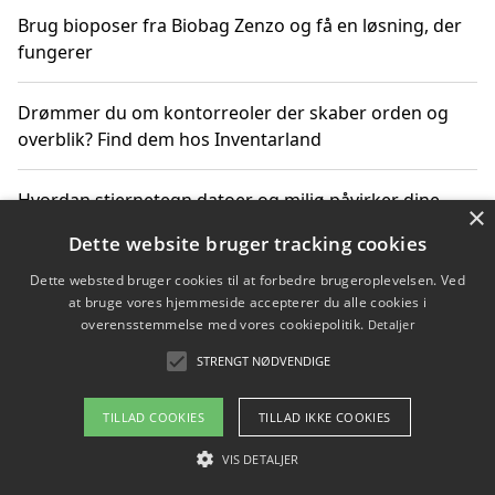
Brug bioposer fra Biobag Zenzo og få en løsning, der
fungerer
Drømmer du om kontorreoler der skaber orden og
overblik? Find dem hos Inventarland
Hvordan stjernetegn datoer og miljø påvirker dine
×
produktvalg
Dette website bruger tracking cookies
Dette websted bruger cookies til at forbedre brugeroplevelsen. Ved
Bæredygtige gadgets til en grønnere hverdag
at bruge vores hjemmeside accepterer du alle cookies i
overensstemmelse med vores cookiepolitik.
Detaljer
STRENGT NØDVENDIGE
Copyright 2026 - Pilanto Aps
TILLAD COOKIES
TILLAD IKKE COOKIES
Om / kontakt
Blog
Betingelser
VIS DETALJER