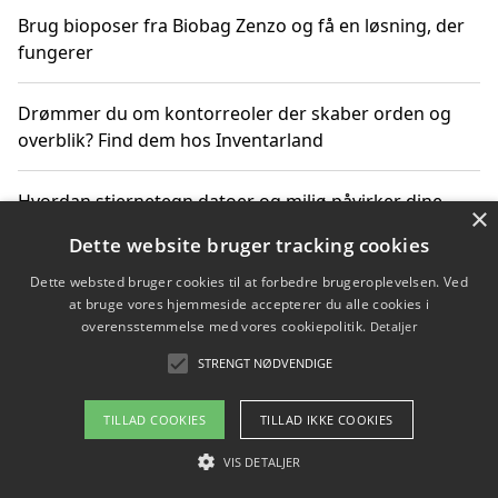
Brug bioposer fra Biobag Zenzo og få en løsning, der
fungerer
Drømmer du om kontorreoler der skaber orden og
overblik? Find dem hos Inventarland
Hvordan stjernetegn datoer og miljø påvirker dine
×
produktvalg
Dette website bruger tracking cookies
Dette websted bruger cookies til at forbedre brugeroplevelsen. Ved
Bæredygtige gadgets til en grønnere hverdag
at bruge vores hjemmeside accepterer du alle cookies i
overensstemmelse med vores cookiepolitik.
Detaljer
STRENGT NØDVENDIGE
Copyright 2026 - Pilanto Aps
TILLAD COOKIES
TILLAD IKKE COOKIES
Om / kontakt
Blog
Betingelser
VIS DETALJER