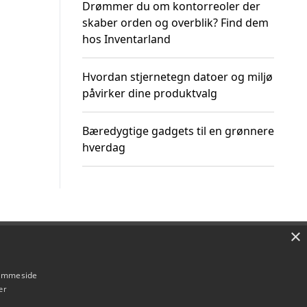
Drømmer du om kontorreoler der
skaber orden og overblik? Find dem
hos Inventarland
Hvordan stjernetegn datoer og miljø
påvirker dine produktvalg
Bæredygtige gadgets til en grønnere
hverdag
×
Om / kontakt
Blog
Betingelser
hjemmeside
er