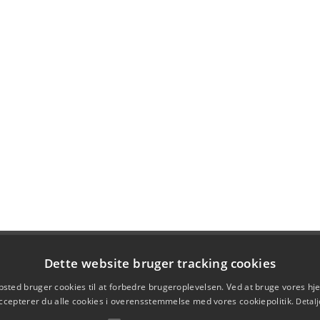
Dette website bruger tracking cookies
sted bruger cookies til at forbedre brugeroplevelsen. Ved at bruge vores 
ccepterer du alle cookies i overensstemmelse med vores cookiepolitik.
Detalj