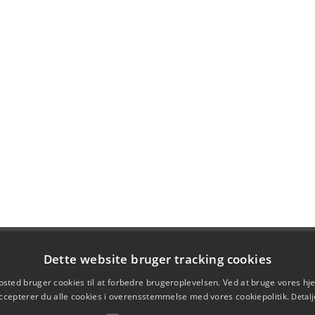
Dette website bruger tracking cookies
sted bruger cookies til at forbedre brugeroplevelsen. Ved at bruge vores 
ccepterer du alle cookies i overensstemmelse med vores cookiepolitik.
Detalj