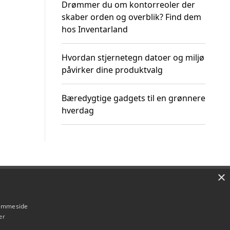
Drømmer du om kontorreoler der
skaber orden og overblik? Find dem
hos Inventarland
Hvordan stjernetegn datoer og miljø
påvirker dine produktvalg
Bæredygtige gadgets til en grønnere
hverdag
×
Om / kontakt
Blog
Betingelser
hjemmeside
er