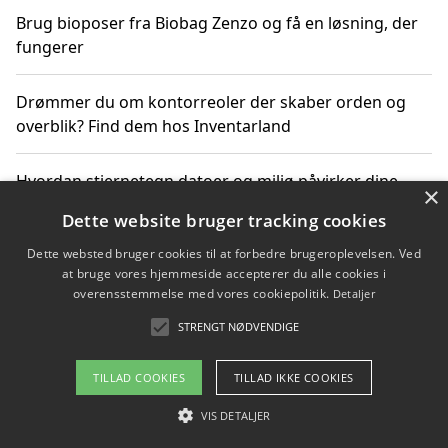
Brug bioposer fra Biobag Zenzo og få en løsning, der
fungerer
Drømmer du om kontorreoler der skaber orden og
overblik? Find dem hos Inventarland
Hvordan stjernetegn datoer og miljø påvirker dine
×
produktvalg
Dette website bruger tracking cookies
Dette websted bruger cookies til at forbedre brugeroplevelsen. Ved
Bæredygtige gadgets til en grønnere hverdag
at bruge vores hjemmeside accepterer du alle cookies i
overensstemmelse med vores cookiepolitik.
Detaljer
STRENGT NØDVENDIGE
Copyright 2026 - Pilanto Aps
TILLAD COOKIES
TILLAD IKKE COOKIES
Om / kontakt
Blog
Betingelser
VIS DETALJER