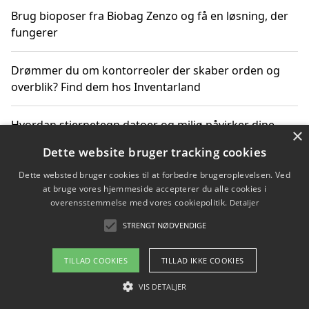
Brug bioposer fra Biobag Zenzo og få en løsning, der
fungerer
Drømmer du om kontorreoler der skaber orden og
overblik? Find dem hos Inventarland
Hvordan stjernetegn datoer og miljø påvirker dine
×
produktvalg
Dette website bruger tracking cookies
Dette websted bruger cookies til at forbedre brugeroplevelsen. Ved
Bæredygtige gadgets til en grønnere hverdag
at bruge vores hjemmeside accepterer du alle cookies i
overensstemmelse med vores cookiepolitik.
Detaljer
STRENGT NØDVENDIGE
Copyright 2026 - Pilanto Aps
TILLAD COOKIES
TILLAD IKKE COOKIES
Om / kontakt
Blog
Betingelser
VIS DETALJER