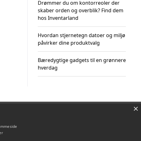
Drømmer du om kontorreoler der
skaber orden og overblik? Find dem
hos Inventarland
Hvordan stjernetegn datoer og miljø
påvirker dine produktvalg
Bæredygtige gadgets til en grønnere
hverdag
×
Om / kontakt
Blog
Betingelser
hjemmeside
er