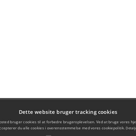
Dette website bruger tracking cookies
sted bruger cookies til at forbedre brugeroplevelsen. Ved at bruge vores 
ccepterer du alle cookies i overensstemmelse med vores cookiepolitik.
Detalj